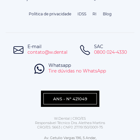
Política de privacidade
IDSS
RI
Blog
E-mail
SAC
contato@w.dental
0800 024-4330
Whatsapp
Tire dúvidas no WhatsApp
ANS - N° 421049
W.Dental | CRO/ES
Responsável Técnico Dra. Alethea Martins
CRO/ES: 5663 | CNPJ: 27.119.150/0001-75
Av. Getulio Vargas 196, 5 Andar,